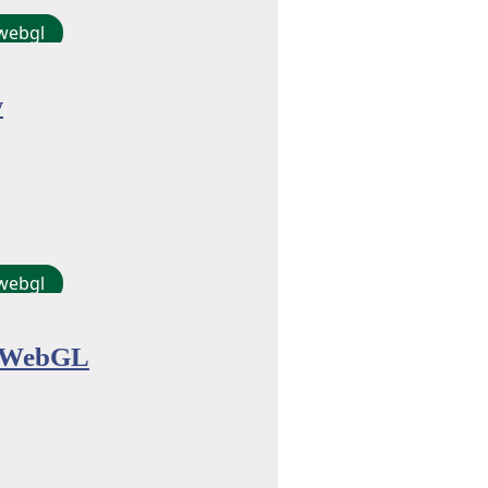
webgl
w
webgl
o WebGL