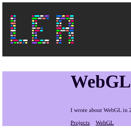
Skip to main content
Top navi
Lea's Blog
WebGL
I wrote about WebGL in 
Projects
WebGL