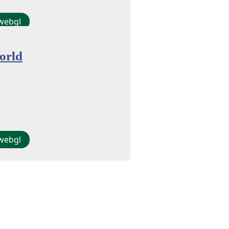
webgl
orld
webgl